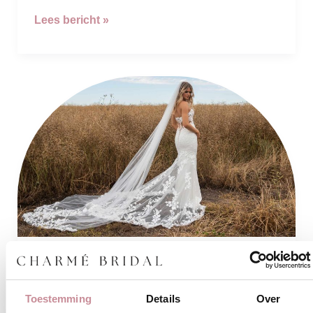
Lees bericht »
TROUWJURKEN
MADILANE
Tips
TROUWJURKEN
Toestemming
Details
Over