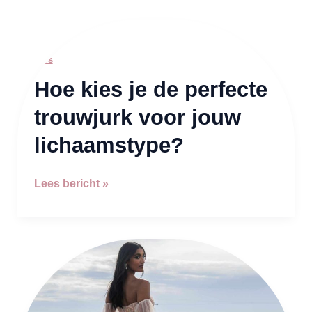
Hoe
kies
je
Tips
de
Hoe kies je de perfecte
perfecte
trouwjurk
trouwjurk voor jouw
voor
jouw
lichaamstype?
lichaamstype?
Lees bericht »
Trouwjurk
vinden
in
2025?
Zo