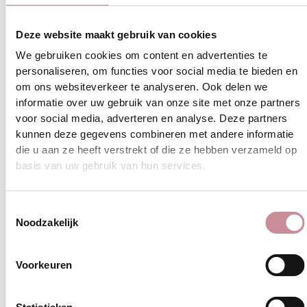
MADILANE
Deze website maakt gebruik van cookies
Lees bericht »
We gebruiken cookies om content en advertenties te
personaliseren, om functies voor social media te bieden en
om ons websiteverkeer te analyseren. Ook delen we
informatie over uw gebruik van onze site met onze partners
Simpele
voor social media, adverteren en analyse. Deze partners
Trouwjurken:
kunnen deze gegevens combineren met andere informatie
Hoe
die u aan ze heeft verstrekt of die ze hebben verzameld op
geef
je
basis van uw gebruik van hun services.
een
simpele
Toestemmingsselectie
trouwjurk
Noodzakelijk
nou
net
dat
Voorkeuren
beetje
extra?