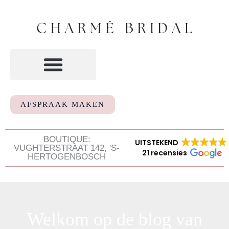
Ga
naar
de
inhoud
AFSPRAAK MAKEN
BOUTIQUE:
UITSTEKEND
VUGHTERSTRAAT 142, 'S-
21 recensies
HERTOGENBOSCH
Welkom op de blog van