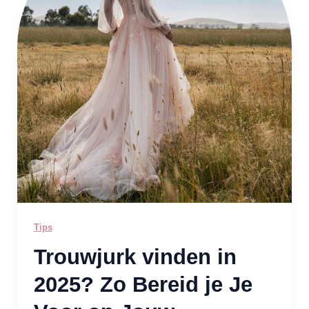
Bereid
je
Je
Voor
op
Jouw
Droomjurk!
Tips
Trouwjurk vinden in
2025? Zo Bereid je Je