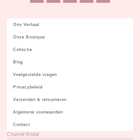
i
n
a
i
n
s
c
n
t
t
e
k
e
a
b
e
Ons Verhaal
r
g
o
d
Onze Boutique
e
r
o
i
s
a
k
n
Collectie
t
m
Blog
Veelgestelde vragen
Privacybeleid
Verzenden & retourneren
Algemene voorwaarden
Contact
Charmé Bridal