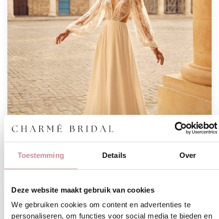
s
Toestemming
Details
Over
Deze website maakt gebruik van cookies
Trouwjurk Lanev
H
We gebruiken cookies om content en advertenties te
SAMPLE SALE - €1050 - Direct
Trouwjurk Leni
e
H
personaliseren, om functies voor social media te bieden en