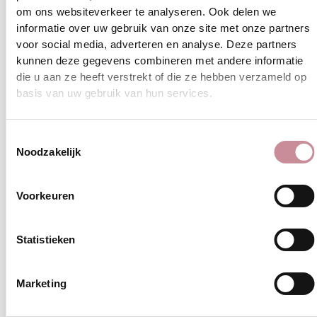
meenemen
SAMPLE PRIJS - €1050 - Direct
r
e
om ons websiteverkeer te analyseren. Ook delen we
v
meenemen
r
informatie over uw gebruik van onze site met onze partners
e
v
voor social media, adverteren en analyse. Deze partners
♡
P
e
kunnen deze gegevens combineren met andere informatie
a
♡
P
die u aan ze heeft verstrekt of die ze hebben verzameld op
r
a
basis van uw gebruik van hun services.
i
r
s
i
Toestemmingsselectie
s
Noodzakelijk
Voorkeuren
Statistieken
Marketing