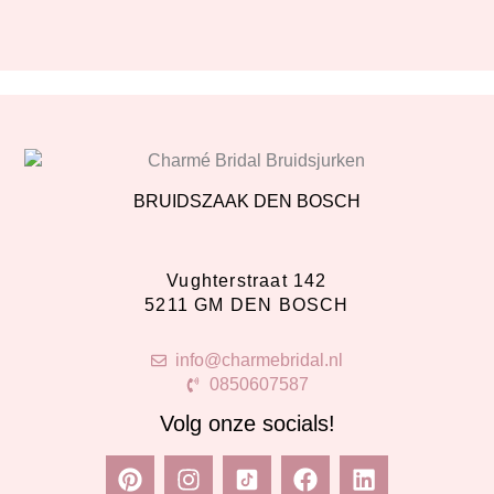
BRUIDSZAAK DEN BOSCH
Vughterstraat 142
5211 GM DEN BOSCH
info@charmebridal.nl
0850607587
Volg onze socials!
P
I
F
L