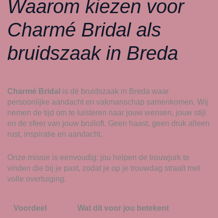
Waarom kiezen voor
Charmé Bridal als
bruidszaak in Breda
Charmé Bridal
is dé bruidszaak in Breda waar
persoonlijke aandacht en vakmanschap samenkomen. Wij
nemen de tijd om te luisteren naar jouw wensen, jouw stijl
en de sfeer van jouw bruiloft. Geen haast, geen druk alleen
rust, inspiratie en aandacht.
Onze missie is eenvoudig: jou helpen de trouwjurk te
vinden die bij je past, zodat je op je trouwdag straalt met
volle overtuiging.
Voordeel
Wat dit voor jou betekent