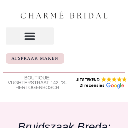
Ga
naar
de
inhoud
AFSPRAAK MAKEN
BOUTIQUE:
UITSTEKEND
VUGHTERSTRAAT 142, 'S-
21 recensies
HERTOGENBOSCH
Bruidszaak Breda: