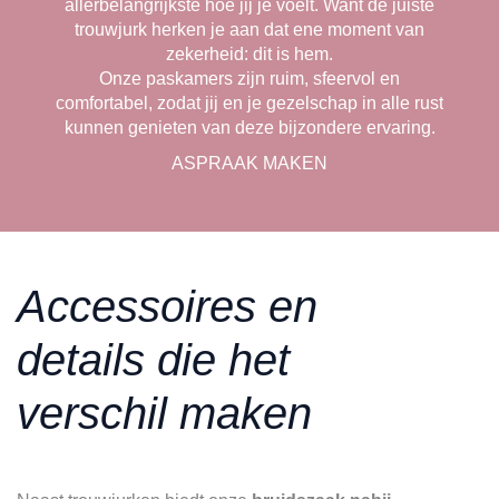
allerbelangrijkste hoe jij je voelt. Want de juiste
trouwjurk herken je aan dat ene moment van
zekerheid: dit is hem.
Onze paskamers zijn ruim, sfeervol en
comfortabel, zodat jij en je gezelschap in alle rust
kunnen genieten van deze bijzondere ervaring.
ASPRAAK MAKEN
Accessoires en
details die het
verschil maken