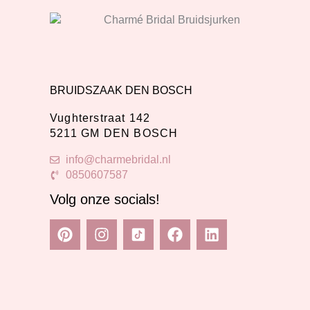
BRUIDSZAAK DEN BOSCH
Vughterstraat 142
5211 GM DEN BOSCH
info@charmebridal.nl
0850607587
Volg onze socials!
P
I
F
L
i
n
a
i
n
s
c
n
t
t
e
k
e
a
b
e