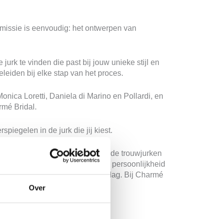
missie is eenvoudig: het ontwerpen van
urk te vinden die past bij jouw unieke stijl en
eleiden bij elke stap van het proces.
ica Loretti, Daniela di Marino en Pollardi, en
rmé Bridal.
rspiegelen in de jurk die jij kiest.
eren. Of je nu kiest voor een van de trouwjurken
een jurk die perfect past bij jouw persoonlijkheid
en en stralend voelt op je grote dag. Bij Charmé
Over