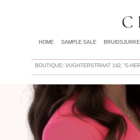
Ga
naar
de
inhoud
HOME
SAMPLE SALE
BRUIDSJURK
BOUTIQUE: VUGHTERSTRAAT 142, 'S-H