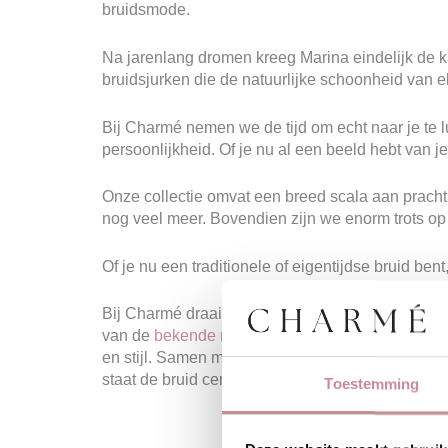
bruidsmode.
Na jarenlang dromen kreeg Marina eindelijk de 
bruidsjurken die de natuurlijke schoonheid van 
Bij Charmé nemen we de tijd om echt naar je te lu
persoonlijkheid. Of je nu al een beeld hebt van j
Onze collectie omvat een breed scala aan pracht
nog veel meer. Bovendien zijn we enorm trots op 
Of je nu een traditionele of eigentijdse bruid bent,
Bij Charmé draait het niet alleen om verkopen, ma
van de
bekende merken
of voor een uniek ontwe
en stijl. Samen met Marina en ons toegewijde team
staat de bruid centraal, en we kijken ernaar uit
Toestemming