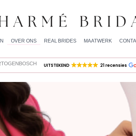
EN
OVER ONS
REAL BRIDES
MAATWERK
CONT
ERTOGENBOSCH
UITSTEKEND
21 recensies