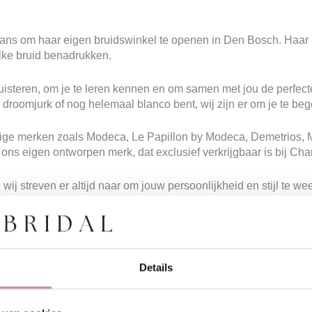
kans om haar eigen bruidswinkel te openen in Den Bosch. Haar 
elke bruid benadrukken.
isteren, om je te leren kennen en om samen met jou de perfecte j
e droomjurk of nog helemaal blanco bent, wij zijn er om je te beg
ige merken zoals Modeca, Le Papillon by Modeca, Demetrios, Mon
ons eigen ontworpen merk, dat exclusief verkrijgbaar is bij Cha
 wij streven er altijd naar om jouw persoonlijkheid en stijl te wee
ar om het creëren van een ervaring die je voor altijd zult koest
rp uit onze eigen
Charmé Bridal
collectie, wij staan garant voor 
 zorgen we ervoor dat elk detail klopt, zodat je je vol vertrouw
 om samen met jou deze bijzondere reis te maken.
Details
AFSPRAAK MAKEN