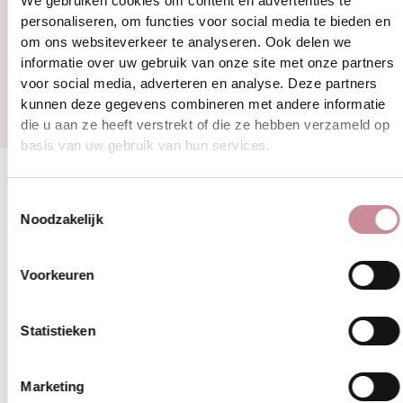
We gebruiken cookies om content en advertenties te
personaliseren, om functies voor social media te bieden en
om ons websiteverkeer te analyseren. Ook delen we
AFSPRAAK MAKEN
informatie over uw gebruik van onze site met onze partners
voor social media, adverteren en analyse. Deze partners
kunnen deze gegevens combineren met andere informatie
die u aan ze heeft verstrekt of die ze hebben verzameld op
basis van uw gebruik van hun services.
Bezoek onze Boutique
Toestemmingsselectie
Noodzakelijk
Email
info@charmebymc.com
Voorkeuren
Telefoonnummer
Statistieken
085-060-7587
Marketing
Adres