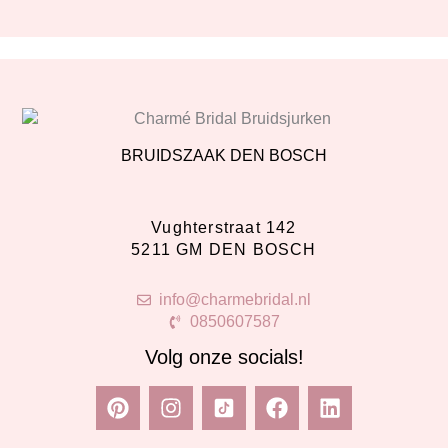
BRUIDSZAAK DEN BOSCH
Vughterstraat 142
5211 GM DEN BOSCH
info@charmebridal.nl
0850607587
Volg onze socials!
P
I
F
L
i
n
a
i