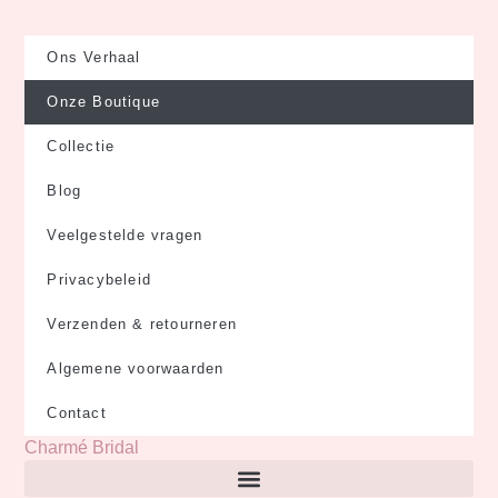
n
s
c
n
t
t
e
k
e
a
b
e
Ons Verhaal
r
g
o
d
Onze Boutique
e
r
o
i
s
a
k
n
Collectie
t
m
Blog
Veelgestelde vragen
Privacybeleid
Verzenden & retourneren
Algemene voorwaarden
Contact
Charmé Bridal